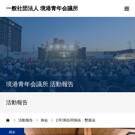
HOME
境港青年会議所とは？
境港青年会議所の活動報告
各委員会紹介
境港青年会議所 活動報告
理事長所信
活動報告
お問い合わせ
ーム
活動報告
例会
2月OB合同例会・懇親会
例会