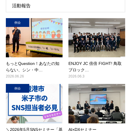
活動報告
例会
もっとQuestion！あなたの知
ENJOY JC 倍倍 FIGHT! 鳥取
らない、シン・中…
ブロック…
2026.06.26
2026.06.3
例会
＼2026年5月SNSセミナー「基
AI×DXセミナー