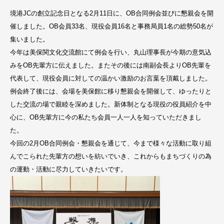
境港JCの創立記念日となる2月11日に、OB合同例会並びに懇親会を開
催しました。OB会員33名、現役会員16名と事務局員1名の総勢50名が
集いました。
今年は美保関文化交流館にて例会を行い、丸山理事長が今期の意気込
みをOB先輩方に伝えました。またその後には南副会長よりOB先輩を
代表して、現役会員に対しての温かい激励のお言葉を頂戴しました。
例会終了後には、会場を美保館に移り懇親会を開催して、ゆったりと
した交流の場で親睦を深めました。新体制となる現役の役員紹介を中
心に、OB先輩方に今の私たち会員一人一人を知っていただきまし
た。
今回の2月OB合同例会・懇親会を通じて、今まで様々な活動に取り組
んでこられた先輩方の想いを紡いでいき、これからもまちづくりの為
の運動・活動に尽力していきたいです。