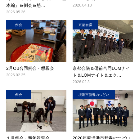
本編」＆例会＆懇…
2026.04.13
2026.05.26
例会
京都会議
2月OB合同例会・懇親会
京都会議＆備前合同LOMナイ
ト＆LOMナイト＆エク…
2026.02.25
2026.02.3
例会
境港市新春のつどい
１月例会・新年祝賀会
2026年度境港市新春のつどい