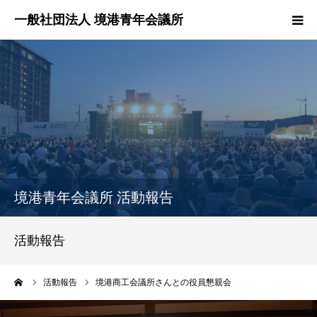
HOME
境港青年会議所とは？
境港青年会議所の活動報告
各委員会紹介
境港青年会議所 活動報告
理事長所信
活動報告
お問い合わせ
ーム
活動報告
境港商工会議所さんとの役員懇親会