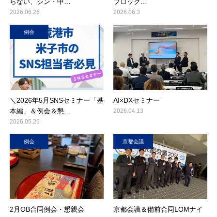
らない、シン・中…
ブロック…
2026.06.26
2026.06.3
例会
＼2026年5月SNSセミナー「基
AI×DXセミナー
本編」＆例会＆懇…
2026.04.13
2026.05.26
例会
京都会議
2月OB合同例会・懇親会
京都会議＆備前合同LOMナイ