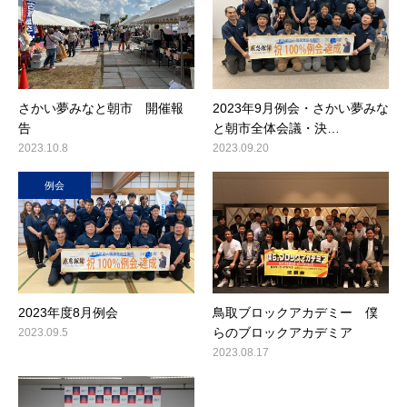
さかい夢みなと朝市 開催報
2023年9月例会・さかい夢みな
告
と朝市全体会議・決…
2023.10.8
2023.09.20
例会
2023年度8月例会
鳥取ブロックアカデミー 僕
らのブロックアカデミア
2023.09.5
2023.08.17