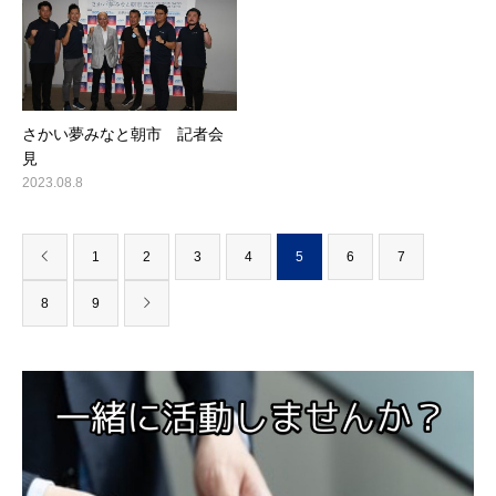
さかい夢みなと朝市 記者会
見
2023.08.8
1
2
3
4
5
6
7
8
9