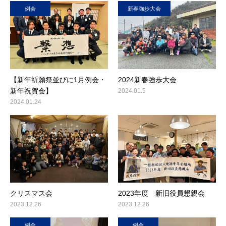
例会
新春強歩大会
【新年祈願祭並びに1月例会・
2024新春強歩大会
新年祝賀会】
2024.01.5
2024.01.24
クリスマス会
2023年度 新旧役員懇親会
2023.12.26
2023.12.26
例会
例会