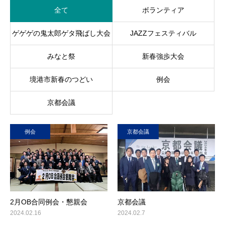
全て
ボランティア
ゲゲゲの鬼太郎ゲタ飛ばし大会
JAZZフェスティバル
みなと祭
新春強歩大会
境港市新春のつどい
例会
京都会議
例会
京都会議
2月OB合同例会・懇親会
京都会議
2024.02.16
2024.02.7