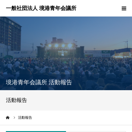
HOME
境港青年会議所とは？
境港青年会議所の活動報告
各委員会紹介
境港青年会議所 活動報告
理事長所信
活動報告
お問い合わせ
ーム
活動報告