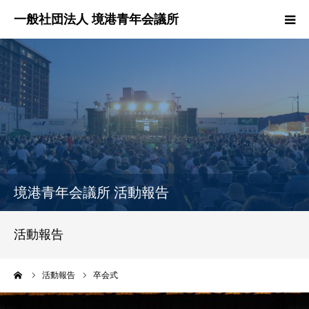
HOME
境港青年会議所とは？
境港青年会議所の活動報告
各委員会紹介
境港青年会議所 活動報告
理事長所信
活動報告
お問い合わせ
ーム
活動報告
卒会式