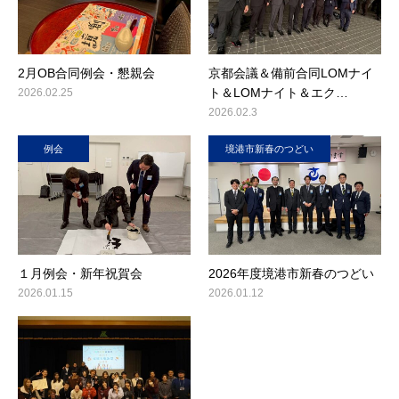
2月OB合同例会・懇親会
京都会議＆備前合同LOMナイ
ト＆LOMナイト＆エク…
2026.02.25
2026.02.3
例会
境港市新春のつどい
１月例会・新年祝賀会
2026年度境港市新春のつどい
2026.01.15
2026.01.12