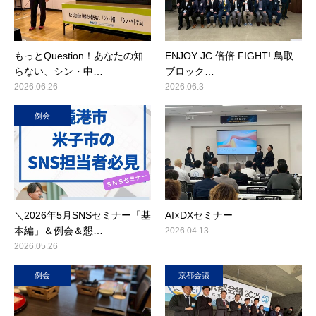
もっとQuestion！あなたの知
ENJOY JC 倍倍 FIGHT! 鳥取
らない、シン・中…
ブロック…
2026.06.26
2026.06.3
例会
＼2026年5月SNSセミナー「基
AI×DXセミナー
本編」＆例会＆懇…
2026.04.13
2026.05.26
例会
京都会議