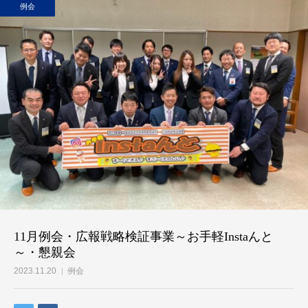
例会
11月例会・広報戦略検証事業～お手軽Instaんと
～・懇親会
2023.11.20
例会