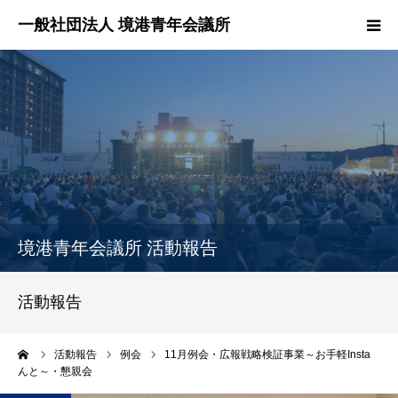
HOME
境港青年会議所とは？
境港青年会議所の活動報告
各委員会紹介
境港青年会議所 活動報告
理事長所信
活動報告
お問い合わせ
ーム
活動報告
例会
11月例会・広報戦略検証事業～お手軽Insta
んと～・懇親会