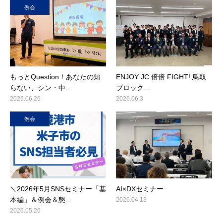
例会
もっとQuestion！あなたの知
ENJOY JC 倍倍 FIGHT! 鳥取
らない、シン・中…
ブロック…
2026.06.26
2026.06.3
例会
＼2026年5月SNSセミナー「基
AI×DXセミナー
本編」＆例会＆懇…
2026.04.13
2026.05.26