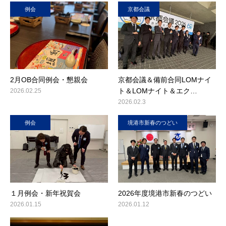
例会
京都会議
2月OB合同例会・懇親会
京都会議＆備前合同LOMナイ
ト＆LOMナイト＆エク…
2026.02.25
2026.02.3
例会
境港市新春のつどい
１月例会・新年祝賀会
2026年度境港市新春のつどい
2026.01.15
2026.01.12