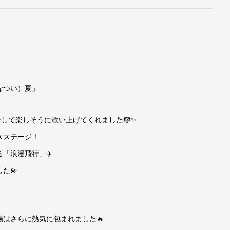
なつい）夏」
そして楽しそうに歌い上げてくれました🎼✨
スステージ！
「浪漫飛行」✈️
た💫
！
はさらに熱気に包まれました🔥