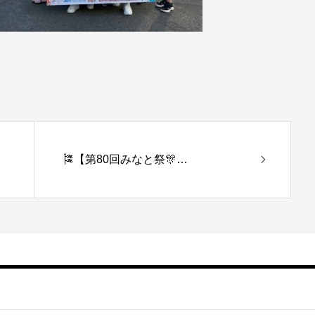
🎏【第80回みなと祭🎊…