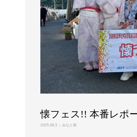
懐フェス!! 本番レポ
2025.08.3
みなと祭