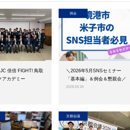
例会
 JC 倍倍 FIGHT! 鳥取
＼2026年5月SNSセミナー
クアカデミー
「基本編」＆例会＆懇親会／
2026.05.26
京都会議