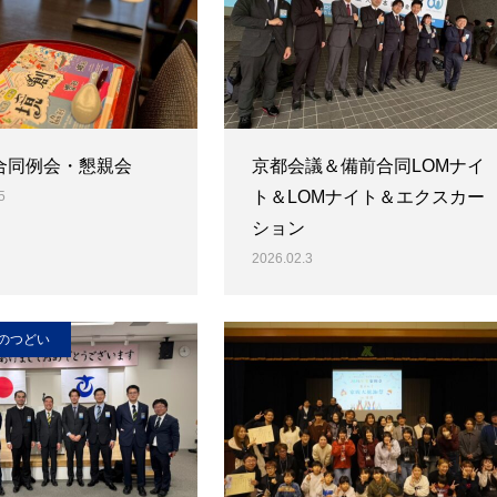
B合同例会・懇親会
京都会議＆備前合同LOMナイ
ト＆LOMナイト＆エクスカー
5
ション
2026.02.3
のつどい