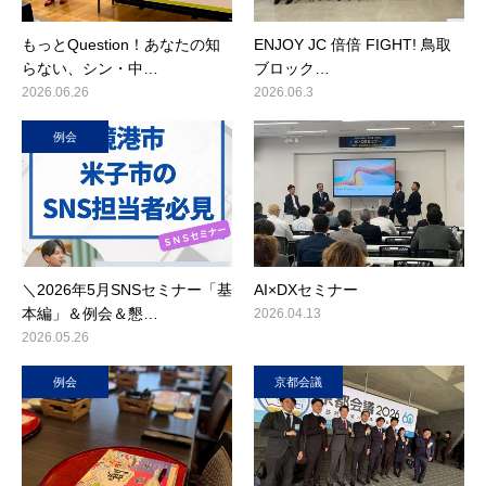
もっとQuestion！あなたの知
ENJOY JC 倍倍 FIGHT! 鳥取
らない、シン・中…
ブロック…
2026.06.26
2026.06.3
例会
＼2026年5月SNSセミナー「基
AI×DXセミナー
本編」＆例会＆懇…
2026.04.13
2026.05.26
例会
京都会議