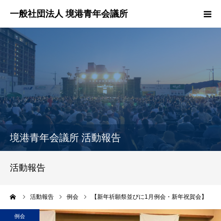
HOME
境港青年会議所とは？
境港青年会議所の活動報告
各委員会紹介
境港青年会議所 活動報告
理事長所信
活動報告
お問い合わせ
ーム
活動報告
例会
【新年祈願祭並びに1月例会・新年祝賀会】
例会