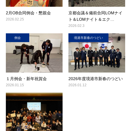
2月OB合同例会・懇親会
京都会議＆備前合同LOMナイ
ト＆LOMナイト＆エク…
2026.02.25
2026.02.3
例会
境港市新春のつどい
１月例会・新年祝賀会
2026年度境港市新春のつどい
2026.01.15
2026.01.12