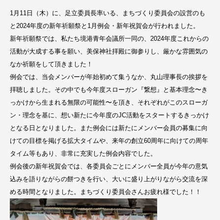
1月11日（木）に、足立委員長率いる、まちづくり委員会の設営のも
と2024年度の新年祈願祭と1月例会・新年祝賀会が行われました。
新年祈願祭では、私たち境港青年会議所一同の、2024年度これからの
活動が大成する事を願い、美保神社拝殿に御参りし、厳かな雰囲気の
なか祈願をして頂きました！
例会では、当会メンバーが年始初めて集うなか、丸山理事長の挨拶を
拝聴しました。その中でも今年度スローガン『繋想』と基本理念〜き
っかけから生まれる無限の可能性〜を頂き、それぞれがこのスローガ
ン・理念を基に、想い新たに今年度のJC活動をスタートするきっかけ
となる日となりました。また例会には新たにメンバー会員の募集に向
けての目標を掲げる拡大タイムや、来年の創立60周年に向けての周年
タイム等もあり、非常に充実した例会内容でした。
例会後の新年祝賀会では、各委員会ごとにメンバー全員が今年の意気
込みを語りながらの餅つきを行い、大いに盛り上がりながら交流を深
める時間となりました。まちづくり委員会さんお疲れ様でした！！